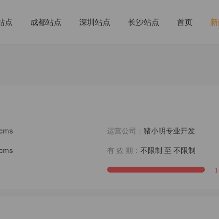
站点
成都站点
深圳站点
长沙站点
首页
新
ncms
运营公司：
猪小明专业开发
ncms
有 效 期：
不限制 至 不限制